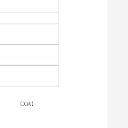
【
关闭
】