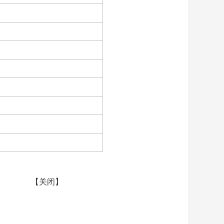
【
关闭
】