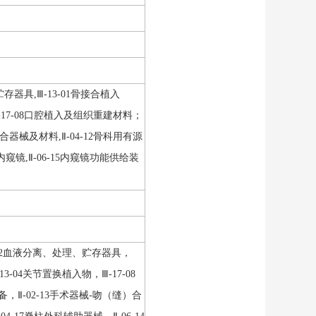
贮存器具,Ⅲ-13-01骨接合植入
Ⅲ-17-08口腔植入及组织重建材料；
）合器械及材料,Ⅱ-04-12骨科用有源
用内窥镜,Ⅱ-06-15内窥镜功能供给装
0-02血液分离、处理、贮存器具，
3-04关节置换植入物，Ⅲ-17-08
，Ⅱ-02-13手术器械-吻（缝）合