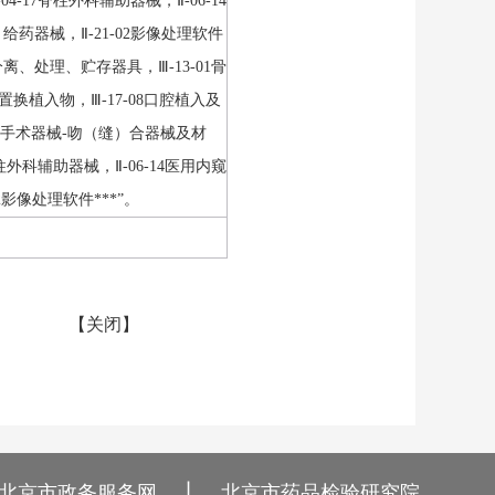
4-17脊柱外科辅助器械，Ⅱ-06-14
、给药器械，Ⅱ-21-02影像处理软件
液分离、处理、贮存器具，Ⅲ-13-01骨
置换植入物，Ⅲ-17-08口腔植入及
-13手术器械-吻（缝）合器械及材
脊柱外科辅助器械，Ⅱ-06-14医用内窥
2影像处理软件***”。
【
关闭
】
丨
北京市政务服务网
北京市药品检验研究院