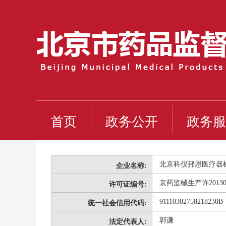
首页
政务公开
政务服
北京科仪邦恩医疗器
企业名称:
京药监械生产许20130
许可证编号:
91110302758218230B
统一社会信用代码:
郭谦
法定代表人: