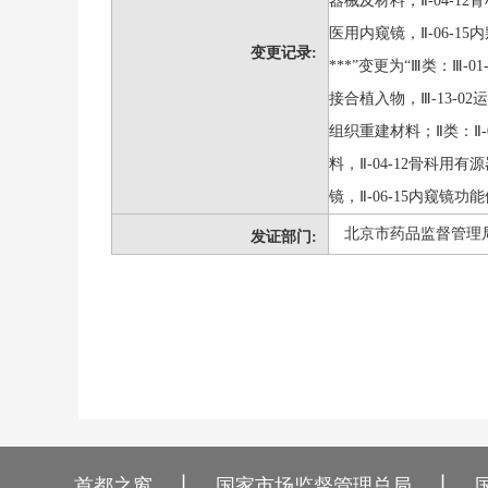
器械及材料，Ⅱ-04-12
医用内窥镜，Ⅱ-06-15
变更记录:
***”变更为“Ⅲ类：Ⅲ-
接合植入物，Ⅲ-13-02
组织重建材料；Ⅱ类：Ⅱ-
料，Ⅱ-04-12骨科用有
镜，Ⅱ-06-15内窥镜功
北京市药品监督管理
发证部门:
丨
丨
首都之窗
国家市场监督管理总局