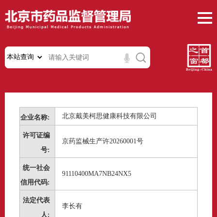
北京戴美柯思健康科技有限公司
企业名称:
许可证编
京药监械生产许20260001号
号:
统一社会
91110400MA7NB24NX5
信用代码:
法定代表
李长有
人: