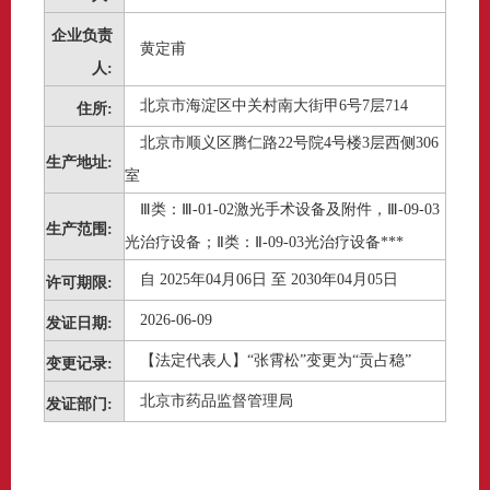
企业负责
黄定甫
人:
北京市海淀区中关村南大街甲6号7层714
住所:
北京市顺义区腾仁路22号院4号楼3层西侧306
生产地址:
室
Ⅲ类：Ⅲ-01-02激光手术设备及附件，Ⅲ-09-03
生产范围:
光治疗设备；Ⅱ类：Ⅱ-09-03光治疗设备***
自 2025年04月06日 至 2030年04月05日
许可期限:
2026-06-09
发证日期:
【法定代表人】“张霄松”变更为“贡占稳”
变更记录:
北京市药品监督管理局
发证部门: