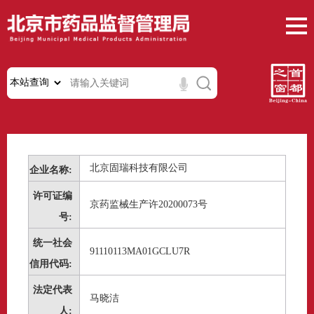
北京固瑞科技有限公司
企业名称:
许可证编
京药监械生产许20200073号
号:
统一社会
91110113MA01GCLU7R
信用代码:
法定代表
马晓洁
人: