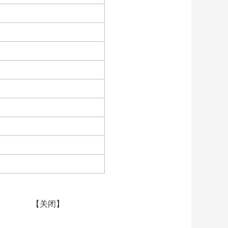
【
关闭
】