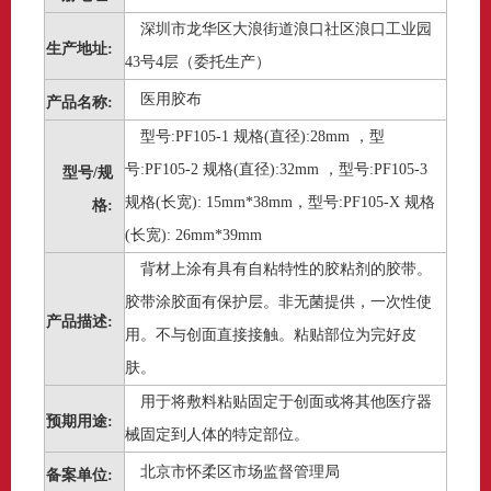
深圳市龙华区大浪街道浪口社区浪口工业园
生产地址:
43号4层（委托生产）
医用胶布
产品名称:
型号:PF105-1 规格(直径):28mm ，型
号:PF105-2 规格(直径):32mm ，型号:PF105-3
型号/规
规格(长宽): 15mm*38mm，型号:PF105-X 规格
格:
(长宽): 26mm*39mm
背材上涂有具有自粘特性的胶粘剂的胶带。
胶带涂胶面有保护层。非无菌提供，一次性使
产品描述:
用。不与创面直接接触。粘贴部位为完好皮
肤。
用于将敷料粘贴固定于创面或将其他医疗器
预期用途:
械固定到人体的特定部位。
北京市怀柔区市场监督管理局
备案单位: