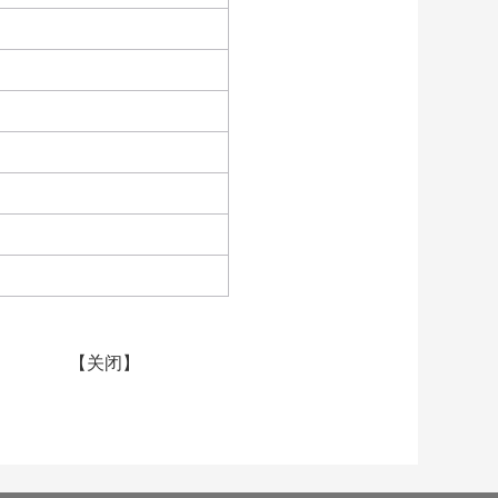
【
关闭
】