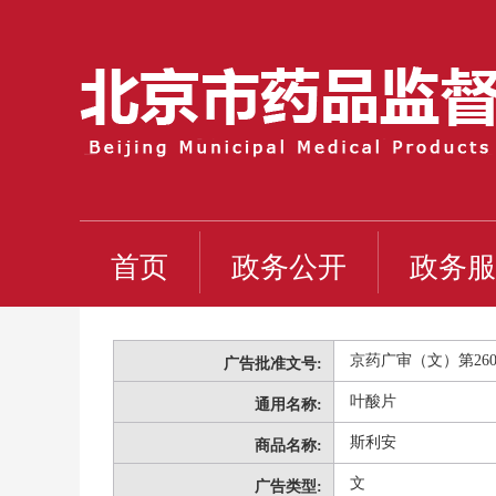
首页
政务公开
政务服
京药广审（文）第26011
广告批准文号:
叶酸片
通用名称:
斯利安
商品名称:
文
广告类型: