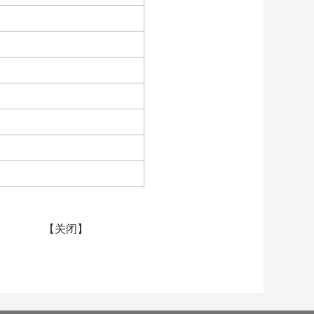
【
关闭
】