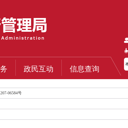
务
政民互动
信息查询
7-06584号