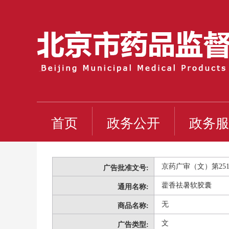
首页
政务公开
政务服
京药广审（文）第25120
广告批准文号:
藿香祛暑软胶囊
通用名称:
无
商品名称:
文
广告类型: