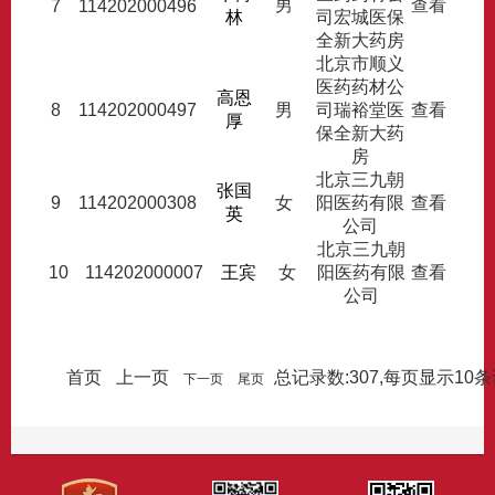
男
查看
7
114202000496
林
司宏城医保
全新大药房
北京市顺义
医药药材公
高恩
8
114202000497
男
司瑞裕堂医
查看
厚
保全新大药
房
北京三九朝
张国
9
114202000308
女
阳医药有限
查看
英
公司
北京三九朝
10
114202000007
王宾
女
阳医药有限
查看
公司
总记录数:307,每页显示10
首页
上一页
下一页
尾页