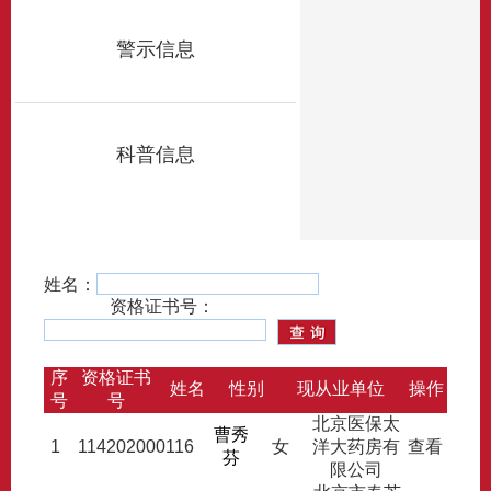
警示信息
科普信息
姓名：
资格证书号：
序
资格证书
姓名
性别
现从业单位
操作
号
号
北京医保太
曹秀
1
114202000116
女
洋大药房有
查看
芬
限公司