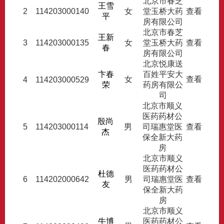
北京市春芝
王雪
2
114203000140
女
堂玉桥大药
查看
平
房有限公司
北京市春芝
王新
3
114203000135
女
堂玉桥大药
查看
春
房有限公司
北京悦康送
卞春
百姓平安大
女
查看
4
114203000529
荣
药房有限公
司
北京市顺义
医药药材公
殷尚
5
114203000114
男
司瑞惠堂医
查看
杰
保全新大药
房
北京市顺义
医药药材公
杜德
6
114202000642
男
司瑞惠堂医
查看
友
保全新大药
房
北京市顺义
牛博
医药药材公